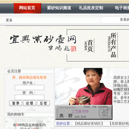
网站首页
紫砂知识频道
礼品批发定制
电子画
查看
更多
会员注册
亲，购买商品请先登录
高群女士
师。壶上
用户名：
详细介绍
砂陶艺精英
密 码：
专业，苏
业。多年
中国工艺
我的购物车
您的位置：
【
精品紫砂直销区
】 【
高群紫砂精
有
0
种商品在购物车内