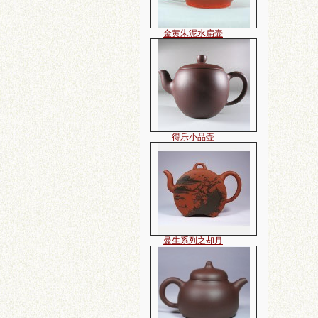
得乐小品壶
曼生系列之却月
曼生系列之匏瓜