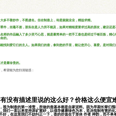
，大多不善炒作，不图虚名。但在制壶上，却是兢兢业业，精益求精。
属零件，丝毫不差，那实在是人力所不能及，如果对精细度要求过高的朋友，建议还是
说名师的作品融入了多少灵巧心思，就是最简单的一把手工壶也是经过千锤百炼，精心
生命的。
都能找到爱它们的主人。如果我们的壶，拿到您的手里，能让您开心、喜爱。是对我们
。
友才是最珍贵的。
下，希望能为您扫清疑惑：
？有没有描述里说的这么好？价格这么便宜
，视为制壶的第一准责，所做的壶基本都是自家泥料。因为早期长辈们囤积
，我们一直以来坚持原矿紫砂，以倡导健康绿色为本，坚决抵制有害的化
不好，在这里我们不妨纠正一下，壶的价值在于形体 作者 神韵，而不单