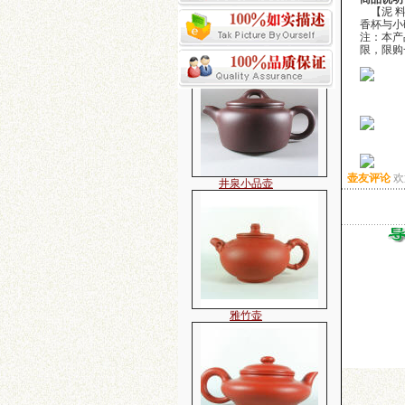
子冶石瓢小品
【泥 料
香杯与小
注：本产
限，限购
井泉小品壶
壶友评论
欢
雅竹壶
金黄朱泥水扁壶