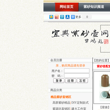
网站首页
紫砂知识频道
更多
0
会员注册
【您的位置
亲，购买商品请先登录
紫砂壶配
用户名：
密 码：
商品分类
精品紫砂直销区
高群紫砂精品
|
DIY定制款式
【星级
紫源坊直销区
|
建大工作室