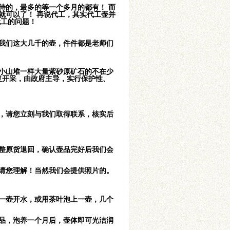
待的，最多的等一个多月的都有！ 而
就可以了！ 再说代工，其实代工壶并
代工的问题！
我们这大几千的壶，件件都是老师们
有小山堆一样大量紫砂原矿石的不在少
恢复开采，由政府主导，实行保护性、
，请您立刻与我们取得联系，核实后
整原货退回，确认壶品完好后我们会
请您理解！当然我们会提供照片的。
一壶开水，或用茶叶泡上一壶，几个
品，泡养一个月后，壶体即可光洁润