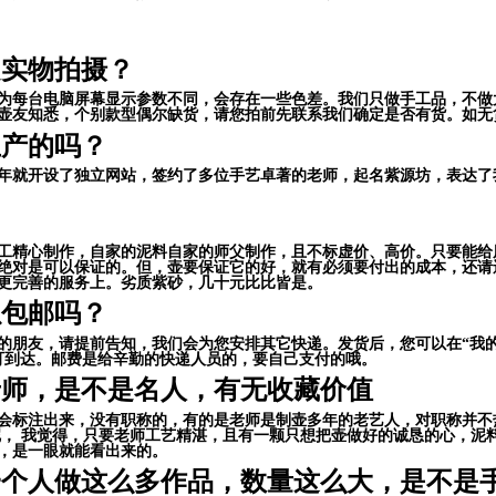
是实物拍摄？
为每台电脑屏幕显示参数不同，会存在一些色差。我们只做手工品，不做
壶友知悉，个别款型偶尔缺货，请您拍前先联系我们确定是否有货。如无
生产的吗？
04年就开设了独立网站，签约了多位手艺卓著的老师，起名紫源坊，表达
工精心制作，自家的泥料自家的师父制作，且不标虚价、高价。只要能给
绝对是可以保证的。但，壶要保证它的好，就有必须要付出的成本，还请
更完善的服务上。劣质紫砂，几十元比比皆是。
以包邮吗？
的朋友，请提前告知，我们会为您安排其它快递。发货后，您可以在“我的淘
可到达。
邮费是给辛勤的快递人员的，要自己支付的哦。
老师，是不是名人，有无收藏价值
会标注出来，没有职称的，有的是老师是制壶多年的老艺人，对职称并不
呢， 我觉得，只要老师工艺精湛，且有一颗只想把壶做好的诚恳的心，泥
，是一眼就能看出来的。
一个人做这么多作品，数量这么大，是不是