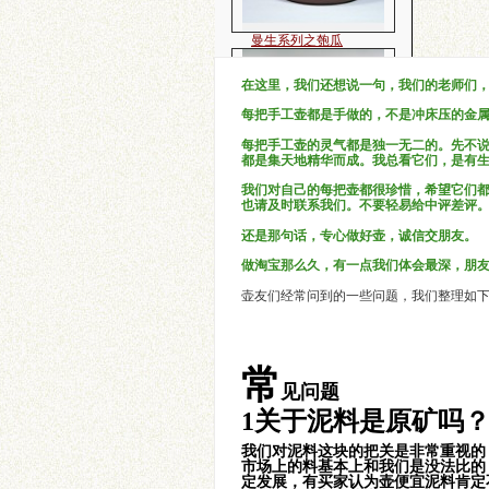
在这里，我们还想说一句，我们的老师们
每把手工壶都是手做的，不是冲床压的金
容天-铁观音小品
每把手工壶的灵气都是独一无二的。先不
都是集天地精华而成。我总看它们，是有
我们对自己的每把壶都很珍惜，希望它们
也请及时联系我们。不要轻易给中评差评
还是那句话，专心做好壶，诚信交朋友。
做淘宝那么久，有一点我们体会最深，朋
壶友们经常问到的一些问题，我们整理如
大彬如意壶
常
见问题
1关于泥料是原矿吗
我们对泥料这块的把关是非常重视的
西施-铁观音小品
市场上的料基本上和我们是没法比的
定发展，有买家认为壶便宜泥料肯定