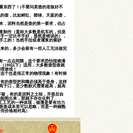
看东西了！(不要问卖壶的老板好不
色的壶，比如鲜红、碧绿、天蓝的壶，
本，泥料当然是壶的第一要求，但占
浆制作（盖杯大多数是机车的，但是
全手一定比半手好，显然是错误的），
手工的！当然手拉或者灌浆的紫砂
出来的，多少会留有一些人工无法做完
有一点点间隙，这个要求恐怕很难满
（180以下）适用，大多数壶型壶就
物理游戏！
，这个也是很正常的物理现象！有时候
，有的壶型把和嘴必须高于壶身，这样
高于口，是少数款式需要超高，超高
怀疑，有的是泥料之土味，开壶后自
能闻出来，那就不存在化料了.
工工艺的一种体现，做薄是要有功力
茶壶成本里可以忽略，而是一种娴熟
好而价格相对高）
毫秒