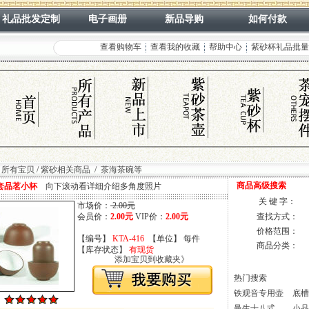
礼品批发定制
电子画册
新品导购
如何付款
查看购物车
查看我的收藏
帮助中心
紫砂杯礼品批量
】
所有宝贝
/
紫砂相关商品
/
茶海茶碗等
商品高级搜索
套品茗小杯
向下滚动看详细介绍多角度照片
关 键 字：
市场价：
2.00元
会员价：
2.00元
VIP价：
2.00元
查找方式：
价格范围：
【编号】
KTA-416
【单位】 每件
商品分类：
【库存状态】
有现货
添加宝贝到收藏夹》
热门搜索
铁观音专用壶
底槽
】
曼生十八式
小品