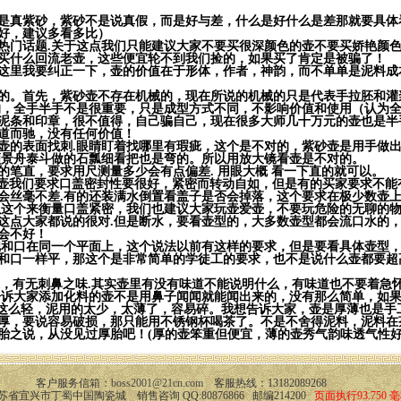
是真紫砂，紫砂不是说真假，而是好与差，什么是好什么是差那就要具体
好，建议多看多比）
热门话题.关于这点我们只能建议大家不要买很深颜色的壶不要买娇艳颜
买什么回流老壶，这些便宜轮不到我们捡的，如果买了肯定是被骗了！
这里我要纠正一下，壶的价值在于形体，作者，神韵，而不单单是泥料成
的。首先，紫砂壶不存在机械的，现在所说的机械的只是代表手拉胚和灌
的，全手半手不是很重要，只是成型方式不同，不影响价值和使用（认为
泥条和印章，很不值得，自己骗自己，现在很多大师几十万元的壶也是半
道而驰，没有任何价值！
壶的表面找刺.眼睛盯着找哪里有瑕疵，这个是不对的，紫砂壶是用手做
顾景舟泰斗做的石瓢细看把也是弯的。所以用放大镜看壶是不对的。
的笔直，要求用尺测量多少会有点偏差. 用眼大概 看一下直的就可以。
壶我们要求口盖密封性要很好，紧密而转动自如，但是有的买家要求不能
会丝毫不差.有的还装满水倒置看盖子是否会掉落，这个要求在极少数壶上
以这个来衡量口盖紧密，我们也建议大家玩壶爱壶，不要玩危险的无聊的
这点大家都说的很对.但是断水，要看壶型的，大多数壶型都会流口水的
会不好！
把和口在同一个平面上，这个说法以前有这样的要求，但是要看具体壶型
和口一样平，那这个是非常简单的学徒工的要求，也不是说什么壶都要超
道，有无刺鼻之味.其实壶里有没有味道不能说明什么，有味道也不要着急
告诉大家添加化料的壶不是用鼻子闻闻就能闻出来的，没有那么简单，如果
这么轻，泥用的太少，太薄了，容易碎。我想告诉大家，壶是厚薄也是手
厚，要说容易破损，那只能用不锈钢杯喝茶了。不是不舍得泥料，泥料在
胎之说，从没见过厚胎吧！(厚的壶笨重但便宜，薄的壶秀气韵味透气性
客户服务信箱：
boss2001@21cn.com
客服热线：13182089268
省宜兴市丁蜀中国陶瓷城 销售咨询 QQ:80876866 邮编214200
页面执行93.750 