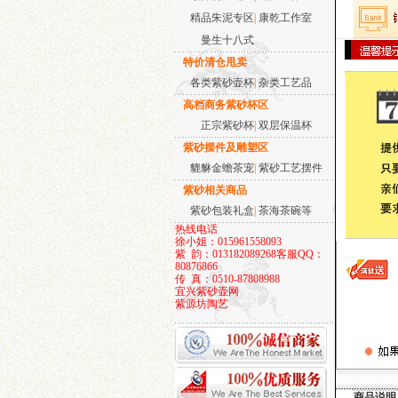
精品朱泥专区
|
康乾工作室
曼生十八式
特价清仓甩卖
各类紫砂壶杯
|
杂类工艺品
高档商务紫砂杯区
正宗紫砂杯
|
双层保温杯
大彬如意壶
紫砂摆件及雕塑区
貔貅金蟾茶宠
|
紫砂工艺摆件
紫砂相关商品
紫砂包装礼盒
|
茶海茶碗等
热线电话
徐小姐：015961558093
紫 韵：013182089268
客服QQ：
80876866
西施-铁观音小品
传 真：0510-87808988
宜兴紫砂壶网
紫源坊陶艺
商品说明