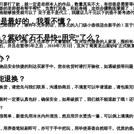
只要打了款，就一定是老师本人的作品，数量其实不大，有些壶是需要等
壶的老师都有帮手帮忙，负责打泥条，和起身桶，这些步骤熟练掌握了，
格能够接受就可以了 至于是不是代工，我建议几千元以下的壶不要考虑
个是最好的，我看不懂？
已经很好了，条件不允许的话，百多元的入门级小壶很适合新手的！至于
？紫砂矿石不是快“用完”了么？
采黄龙山紫砂，许多艺人也库存了大量紫砂。宜兴世代做壶的人家里，囤积
。并且在暂停5年之后，2010年7月3日，宜兴丁蜀黄龙山紫砂矿正式
办？
物品安全快捷的到达买家手中。您在收货时请打开验收，如遇破损等问题
能退换？
换货，请您先与我们联系，沟通协商后，不满意可以申请退款，请包装完
装时一定要认真包好，确保安全，如果破损了，我们就不能退款了哦！还
？
很简单，新壶先用冷水内外清洗，然后用开水烫洗一遍，可以倒上满满的
，用养壶笔轻刷即可，亦可于手中把玩，用毕使茶壶自然晾干。优质的壶