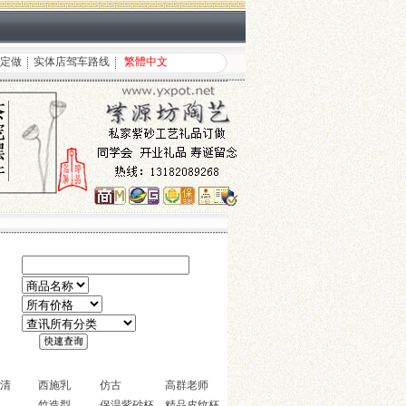
定做
实体店驾车路线
繁體中文
清
西施乳
仿古
高群老师
竹造型
保温紫砂杯
精品皮纹杯