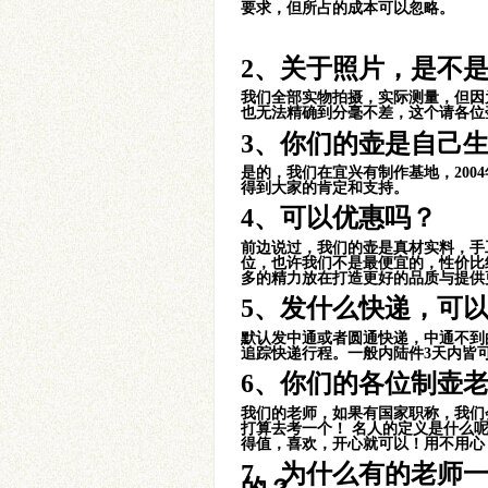
要求，但所占的成本可以忽略。
2、关于照片，是不
我们全部实物拍摄，实际测量，但因
也无法精确到分毫不差，这个请各位
子冶石瓢小品
3
、
你们的壶是自己
是的，我们在宜兴有制作基地，20
得到大家的肯定和支持。
4、可以优惠吗？
前边说过，我们的壶是真材实料，手
位，也许我们不是最便宜的，性价比
多的精力放在打造更好的品质与提供
井泉小品壶
5、发什么快递，可
默认发中通或者圆通快递，中通不到
追踪快递行程。一般内陆件3天内皆
6、你们的各位制壶
我们的老师，如果有国家职称，我们
打算去考一个！ 名人的定义是什么
得值，喜欢，开心就可以！用不用心
雅竹壶
7、为什么有的老师