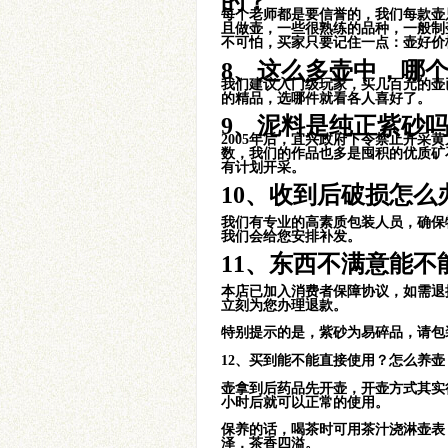
的？
每个老师都是要信誉的，我们每款壶
且做壶，一些很熟练的品种，一般制
不可怕，买家只要记住一点：壶好价
8、这么多壶中，哪
我们建议入门级玩家，买几百元的壶
的精品，选哪件就看各人喜好了。
金黄朱泥水扁壶
9、泥料是纯正紫砂吗
2005年后，宜兴政府下令禁止开
数，我们的作品也多是囤积的优质矿石
有计划开采。
10、收到后破损怎么
我们有专业的高素质包装人员，确保
我们会给您安排补发。
得乐小品壶
11、东西不满意能不
本店已加入消费者保障协议，如需退
立刻为您办理退款。
特别提示的是，紫砂为易碎品，请包
12、买到能不能直接使用？怎么养壶
壶拿到后药品先开壶，开壶方式其实
小时后就可以正常的使用。
曼生系列之却月
保养的话，喝茶时可用茶汁浇淋壶表
泽，茶香四溢。