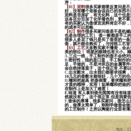
序：
【01】
泥料
很多买家都要反复问是不
好，没有哪个老板会说自己的东西不
泥料是否原矿，有无化料，这个也是
这各百分百加了化学着色剂，更不要
有的买家认为壶便宜泥料肯定不好，
的成本可以忽略.
曼生系列之匏瓜
【02】
制作
很多买家问壶是不是机械
也是合理的工艺） 壶一般都是手工
很多人多花了钱只是买了壶里的一条
壶，就不能去购买了，与传统工艺背
【03】
工艺
大多数买家不懂壶，会从
美的部位！ 明星的眼睛也有大小。
A.
三点一线，手工制作的壶不会绝对
B.
密封性，指的是口盖，手工制作的
足，手做的，不是冲床压的金属零件
会自然掉落盖子，这个很正常.不要
C.
出水断水，出水我们都要求很爽，
容天-铁观音小品
10几元的壶断水都很好，几十万的也
D.
嘴和把超高 把壶倒置，要求嘴和
才显的精神，实用！如果嘴和把做的
在制作上是加大了难度！
E.
味道 有人拿到壶先闻闻有没有味
然就没有了，这个很正常.但是我要
F.
壶体的厚薄，很多买家问，壶怎么
的，做厚太简单了，刚刚学做壶会做
的工艺制作！之所以陶瓷行业里有薄
地址：江苏