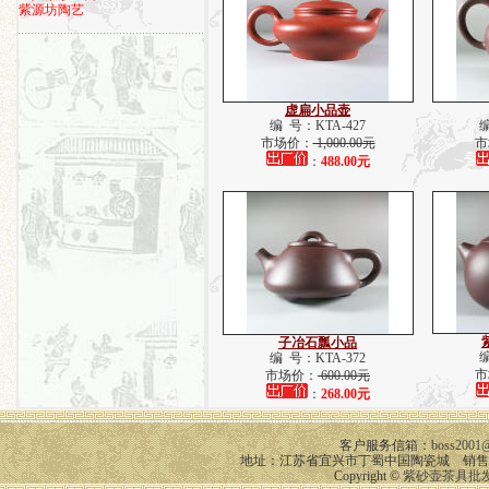
紫源坊陶艺
虚扁小品壶
编 号：KTA-427
编
市场价：
1,000.00元
市
：
488.00元
子冶石瓢小品
编
编 号：KTA-372
市
市场价：
600.00元
：
268.00元
客户服务信箱：
boss2001
地址：江苏省宜兴市丁蜀中国陶瓷城 销售咨询 Q
Copyright ©
紫砂壶茶具批发 