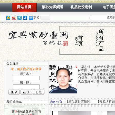
网站首页
紫砂知识频道
礼品批发定制
电子画
查看
更多
会员注册
梁志强， 本站站长紫源坊
亲，购买商品请先登录
砂壶网，开展电子商务，将
用户名：
与许多紫砂工艺师谈论紫砂
心指点，在潜移默化中得到
受壶友好评。是入门者首选
密 码：
您的位置：
【
精品紫砂直销区
】 【
紫源坊直销
我的购物车
有
0
种商品在购物车内